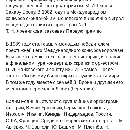
государственной консерватории им. М. И. Глинки
Захару Брону. В 1982 году на Международном
конкурсе скрипачей им. Венявского в Люблине сыграл
концерт для скрипки с оркестром № 1
Т. Н. Хренникова, завоевав Первую премию.
В 1989 году стал самым молодым победителем
престижнейшего Международного конкурса королевы
Елизаветы в Брюсселе за всю его историю, исполнив
в финальном туре концерт для скрипки с оркестром
П. И. Чайковского и сонату № 3 И. Брамса. После
этого события ему были открыты лучшие залы мира.
В том же году вместе с семьёй З. Брона и другими его
учениками переехал в Любек (Германия).
Вадим Репин выступает с крупнейшими оркестрами
Австрии, Великобритании, Германии, Гонконга,
Израиля, Италии, Канады, Нидерландов, России,
США, Франции. Среди его творческих партнёров — М.
Аргерих, Ч. Бартоли, Ю. Башмет, М. Плетнёв, Н.