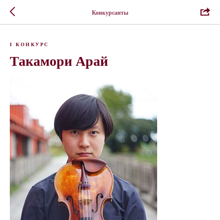
Конкурсанты
I КОНКУРС
Такамори Арай