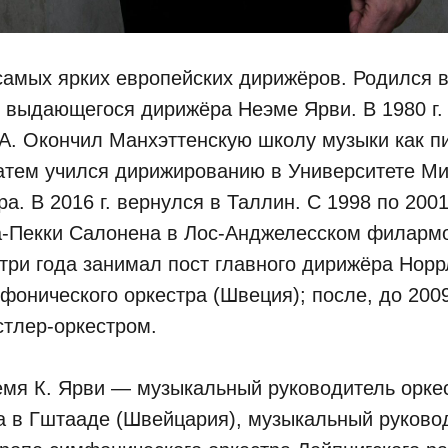
самых ярких европейских дирижёров. Родился в 
 выдающегося дирижёра Неэме Ярви. В 1980 г.
. Окончил Манхэттенскую школу музыки как пи
затем учился дирижированию в Университете Ми
а. В 2016 г. вернулся в Таллин. С 1998 по 2001
а-Пекки Салонена в Лос-Анджелесском филарм
 три года занимал пост главного дирижёра Нор
фонического оркестра (Швеция); после, до 2009
стлер-оркестром.
емя К. Ярви — музыкальный руководитель орке
а в Гштааде (Швейцария), музыкальный руково