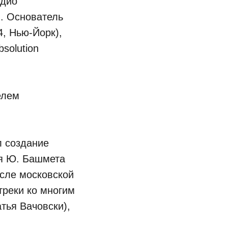
адио
). Основатель
4, Нью-Йорк),
solution
елем
л создание
ля Ю. Башмета
сле московской
треки ко многим
тья Вачовски),