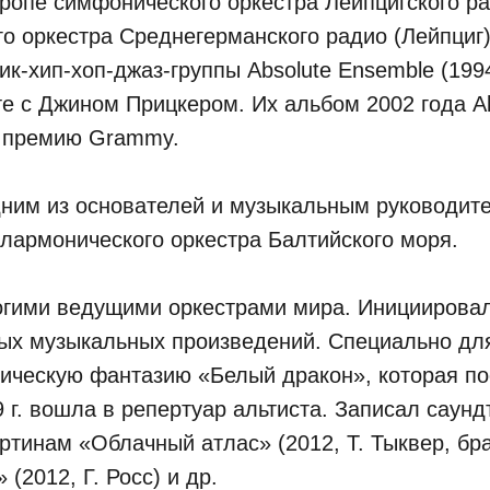
ропе симфонического оркестра Лейпцигского р
о оркестра Среднегерманского радио (Лейпциг
ик-хип-хоп-джаз-группы Absolute Ensemble (199
е с Джином Прицкером. Их альбом 2002 года Ab
 премию Grammy.
одним из основателей и музыкальным руководит
лармонического оркестра Балтийского моря.
огими ведущими оркестрами мира. Инициирова
вых музыкальных произведений. Специально д
ическую фантазию «Белый дракон», которая по
 г. вошла в репертуар альтиста. Записал саунд
ртинам «Облачный атлас» (2012, Т. Тыквер, бра
(2012, Г. Росс) и др.