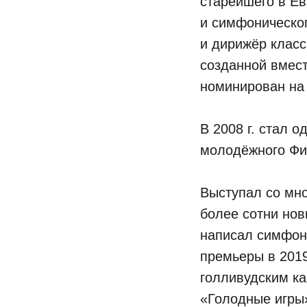
старейшего в Ев
и симфоническог
и дирижёр класс
созданной вмест
номинирован на
В 2008 г. стал 
молодёжного Фи
Выступал со мн
более сотни но
написал симфон
премьеры в 2019
голливудским ка
«Голодные игры» 