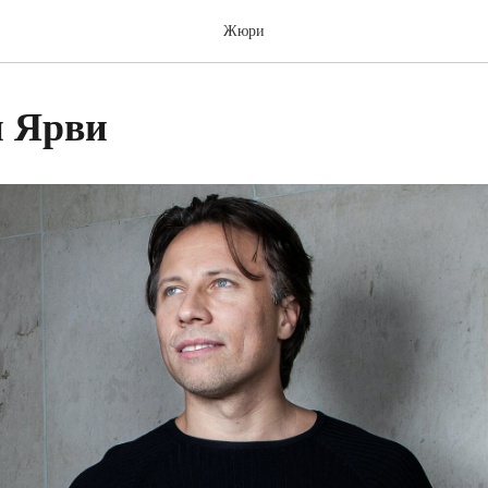
Жюри
н Ярви