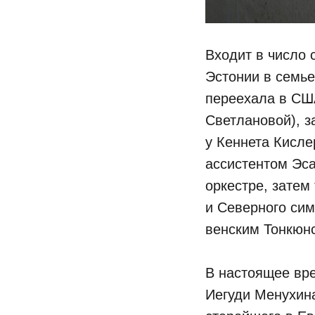
Входит в число 
Эстонии в семье
переехала в США
Светлановой), 
у Кеннета Кислер
ассистентом Эс
оркестре, затем
и Северного сим
венским Тонкюн
В настоящее вр
Иегуди Менухин