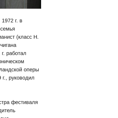
1972 г. в
 семья
анист (класс Н.
чигана
 г. работал
оническом
рландской оперы
 г., руководил
стра фестиваля
дитель